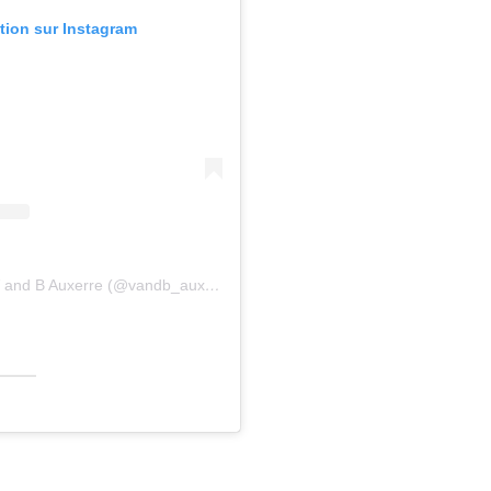
ation sur Instagram
Une publication partagée par V and B Auxerre (@vandb_auxerre)