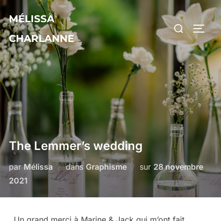
MÉLISSA
CHARLANNE
The Lemmer’s wedding
par
Mélissa
dans
Graphisme
sur
28 novembre
2021
Un grand merci à Marine & Jack qui m’ont fait